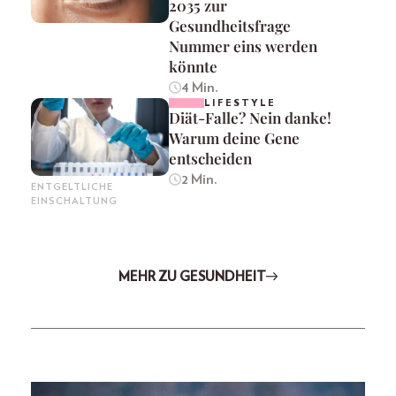
2035 zur
Gesundheitsfrage
Nummer eins werden
könnte
4 Min.
LIFESTYLE
Diät-Falle? Nein danke!
Warum deine Gene
entscheiden
2 Min.
ENTGELTLICHE
EINSCHALTUNG
MEHR ZU GESUNDHEIT