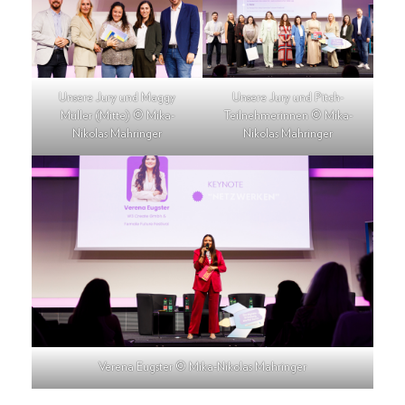
Unsere Jury und Maggy
Unsere Jury und Pitch-
Müller (Mitte) © Mika-
Teilnehmerinnen © Mika-
Nikolas Mahringer
Nikolas Mahringer
Verena Eugster © Mika-Nikolas Mahringer