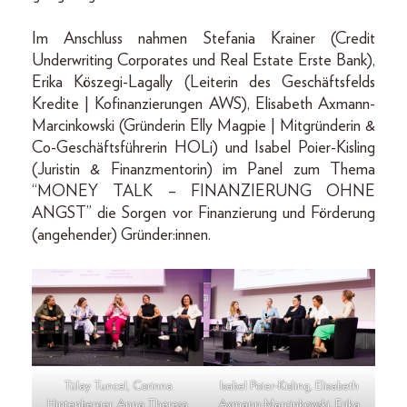
Im Anschluss nahmen Stefania Krainer (Credit
Underwriting Corporates und Real Estate Erste Bank),
Erika Köszegi-Lagally (Leiterin des Geschäftsfelds
Kredite | Kofinanzierungen AWS), Elisabeth Axmann-
Marcinkowski (Gründerin Elly Magpie | Mitgründerin &
Co-Geschäftsführerin HOLi) und Isabel Poier-Kisling
(Juristin & Finanzmentorin) im Panel zum Thema
“MONEY TALK – FINANZIERUNG OHNE
ANGST” die Sorgen vor Finanzierung und Förderung
(angehender) Gründer:innen.
Tülay Tuncel, Corinna
Isabel Poier-Kisling, Elisabeth
Hintenberger, Anna Theresa
Axmann-Marcinkowski, Erika