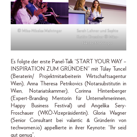
© Mika-Nikolas Mahringer
Sarah Lehner und Sophie
Kaitlin Drescher © Mika-
Nikolas Mahringer
Es folgte der erste Panel-Talk “START YOUR WAY –
INSPIRATION ZUM GRÜNDEN” mit Tülay Tuncel
(Beraterin/ Projektmitarbeiterin Wirtschaftsagentur
Wien), Anna Theresa Petrikovics (Notarsubstitutin in
Wien, Notariatskammer), Corinna Hintenberger
(Expert-Branding Mentorin für Unternehmerinnen,
Happy Business Festival) und Angelika Sery-
Froschauer (WKÖ-Vizepräsidentin). Gloria Wagner
(Senior Consultant bei valantic & Gründerin von
techwomen.io) appellierte in ihrer Keynote: “Ihr seid
gut genug”.