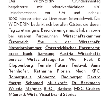
Der WIENERIN Gründerinnentag
begeisterte mit rekordverdächtigen 420
Teilnehmer:innen vor Ort und nahezu
1000 Interessierten via Livestream österreichweit. Die
WIENERIN bedankt sich bei allen Gästen, die diesen
Tag zu etwas ganz Besonderem gemacht haben, sowie
bei unseren Partner:innen:
Wirtschaftskammer
Österreich
,
Frau in der Wirtschaft
,
Notariatskammer
,
Österreichisches Patentamt
,
Erste Bank
,
Samsung
,
Austria Wirtschafts
Service
,
Wirtschaftsagentur Wien
,
Peek &
Cloppenburg
,
Female Future Festival
,
Anna
Rennhofer
,
Katharina Florian
,
Neoh
,
KFC
,
Römerquelle
,
Mionetto
,
Radlberger
,
Dextro
Energy
,
Sebamed
,
Multikraft
,
Dr. Beckmann
,
Weleda
,
Meßmer
,
Bi-Oil
,
Batiste
,
MSC Cruises
,
Mäurer & Wirtz
,
Visual Brand Stories