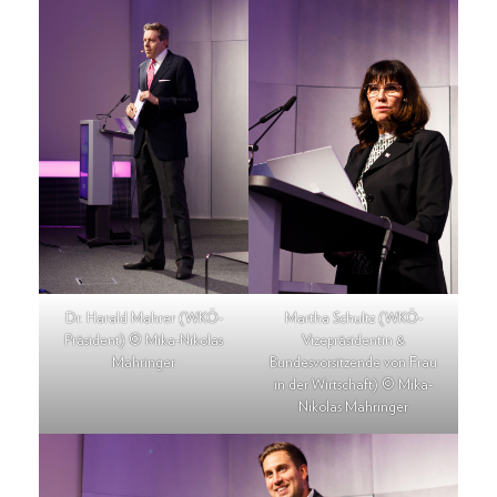
Dr. Harald Mahrer (WKÖ-
Martha Schultz (WKÖ-
Präsident) © Mika-Nikolas
Vizepräsidentin &
Mahringer
Bundesvorsitzende von Frau
in der Wirtschaft) © Mika-
Nikolas Mahringer