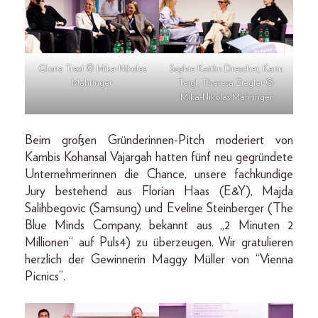
Gloria Traxl © Mika-Nikolas
Sophie Kaitlin Drescher, Karin
Mahringer
Teigl, Theresa Ziegler ©
Mika-Nikolas Mahringer
Beim großen Gründerinnen-Pitch moderiert von
Kambis Kohansal Vajargah hatten fünf neu gegründete
Unternehmerinnen die Chance, unsere fachkundige
Jury bestehend aus Florian Haas (E&Y), Majda
Salihbegovic (Samsung) und Eveline Steinberger (The
Blue Minds Company, bekannt aus „2 Minuten 2
Millionen“ auf Puls4) zu überzeugen. Wir gratulieren
herzlich der Gewinnerin Maggy Müller von “Vienna
Picnics”.