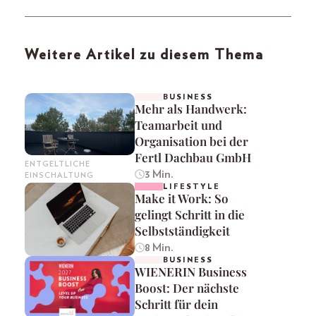
Weitere Artikel zu diesem Thema
BUSINESS
Mehr als Handwerk:
Teamarbeit und
Organisation bei der
Fertl Dachbau GmbH
ENTGELTLICHE
3 Min.
EINSCHALTUNG
LIFESTYLE
Make it Work: So
gelingt Schritt in die
Selbstständigkeit
8 Min.
BUSINESS
WIENERIN Business
Boost: Der nächste
Schritt für dein