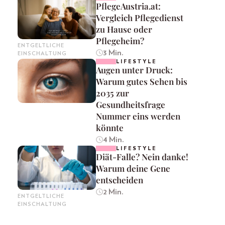
PflegeAustria.at:
Vergleich Pflegedienst
zu Hause oder
Pflegeheim?
ENTGELTLICHE
3 Min.
EINSCHALTUNG
LIFESTYLE
Augen unter Druck:
Warum gutes Sehen bis
2035 zur
Gesundheitsfrage
Nummer eins werden
könnte
4 Min.
LIFESTYLE
Diät-Falle? Nein danke!
Warum deine Gene
entscheiden
2 Min.
ENTGELTLICHE
EINSCHALTUNG