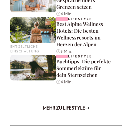
Grenzen setzen
4 Min.
LIFESTYLE
Best Alpine Wellness
Hotels: Die besten
Wellnessresorts im
Herzen der Alpen
ENTGELTLICHE
3 Min.
EINSCHALTUNG
LIFESTYLE
Buchtipps: Die perfekte
Sommerlektüre für
dein Sternzeichen
4 Min.
MEHR ZU LIFESTYLE