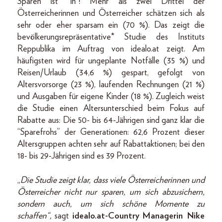
Sparen ist “in”! Mehr als zwei Drittel der
Österreicherinnen und Österreicher schätzen sich als
sehr oder eher sparsam ein (70 %). Das zeigt die
bevölkerungsrepräsentative* Studie des Instituts
Reppublika im Auftrag von idealo.at zeigt. Am
häufigsten wird für ungeplante Notfälle (35 %) und
Reisen/Urlaub (34,6 %) gespart, gefolgt von
Altersvorsorge (23 %), laufenden Rechnungen (21 %)
und Ausgaben für eigene Kinder (18 %). Zugleich weist
die Studie einen Altersunterschied beim Fokus auf
Rabatte aus: Die 50- bis 64-Jährigen sind ganz klar die
“Sparefrohs” der Generationen: 62,6 Prozent dieser
Altersgruppen achten sehr auf Rabattaktionen; bei den
18- bis 29-Jährigen sind es 39 Prozent.
„
Die Studie zeigt klar, dass viele Österreicherinnen und
Österreicher nicht nur sparen, um sich abzusichern,
sondern auch, um sich schöne Momente zu
schaffen“,
sagt
idealo.at-Country Managerin Nike