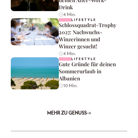
Drink
4 Min.
LIFESTYLE
Schlossquadrat-Trophy
2027: Nachwuchs-
Winzerinnen und
Winzer gesucht!
4 Min.
LIFESTYLE
Gute Gründe für deinen
Sommerurlaub in
Albanien
10 Min.
MEHR ZU GENUSS