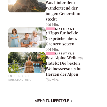
Was hinter dem
Wandertrend der
jungen Generation
steckt
6 Min.
LIFESTYLE
5 Tipps für heikle
Gespräche übers
Grenzen setzen
4 Min.
LIFESTYLE
Best Alpine Wellness
Hotels: Die besten
Wellnessresorts im
Herzen der Alpen
ENTGELTLICHE
3 Min.
EINSCHALTUNG
MEHR ZU LIFESTYLE