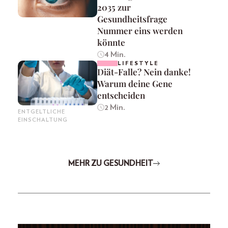
2035 zur
Gesundheitsfrage
Nummer eins werden
könnte
4 Min.
LIFESTYLE
Diät-Falle? Nein danke!
Warum deine Gene
entscheiden
2 Min.
ENTGELTLICHE
EINSCHALTUNG
MEHR ZU GESUNDHEIT