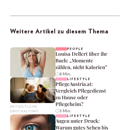
Weitere Artikel zu diesem Thema
PEOPLE
Louisa Dellert über ihr
Buch: „Momente
zählen, nicht Kalorien”
8 Min.
LIFESTYLE
PflegeAustria.at:
Vergleich Pflegedienst
zu Hause oder
Pflegeheim?
ENTGELTLICHE
3 Min.
EINSCHALTUNG
LIFESTYLE
Augen unter Druck:
Warum gutes Sehen bis