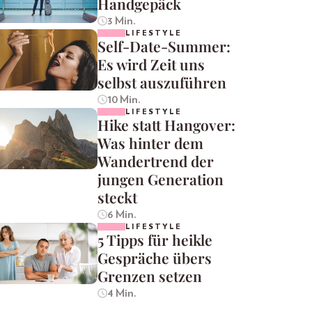
Handgepäck
3 Min.
LIFESTYLE
Self-Date-Summer:
Es wird Zeit uns
selbst auszuführen
10 Min.
LIFESTYLE
Hike statt Hangover:
Was hinter dem
Wandertrend der
jungen Generation
steckt
6 Min.
LIFESTYLE
5 Tipps für heikle
Gespräche übers
Grenzen setzen
4 Min.