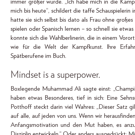
immer größer wurde. „Ich habe mich in die Kampfk
mich bis heute“, schildert die taffe Schauspieler
hatte sie sich selbst bis dato als Frau ohne groß
spielen oder Spanisch lernen – so schnell sie etwas
konnte sich die Wahlberlinerin, die in einem Voro
wie für die Welt der Kampfkunst. Ihre Erfa
Spätberufene im Buch.
Mindset is a superpower.
Boxlegende Muhammad Ali sagte einst: „Champ
haben etwas Besonderes, tief in sich: Eine Sehns
Potthoff steckt darin viel Wahres: „Dieser Satz gilt
auf alle, auf jeden von uns. Wenn wir herausfinden, 
Anfangsmotivation und den Mut haben, es anzug
Disziplin entwickeln.“ Oder anders ausgedrückt: Mi