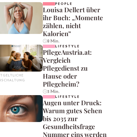
PEOPLE
Louisa Dellert über
ihr Buch: „Momente
zählen, nicht
Kalorien”
8 Min.
LIFESTYLE
PflegeAustria.at:
Vergleich
Pflegedienst zu
Hause oder
TGELTLICHE
INSCHALTUNG
Pflegeheim?
3 Min.
LIFESTYLE
Augen unter Druck:
Warum gutes Sehen
bis 2035 zur
Gesundheitsfrage
Nummer eins werden