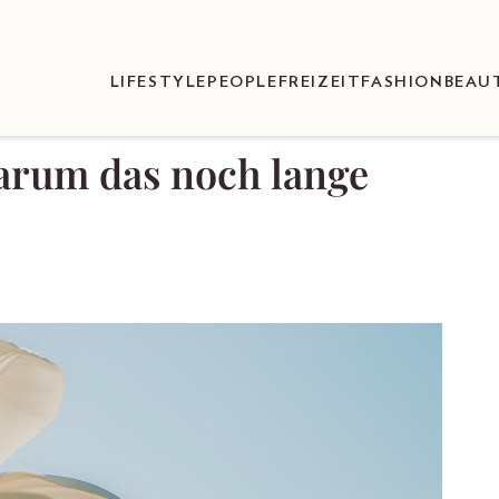
LIFESTYLE
PEOPLE
FREIZEIT
FASHION
BEAU
arum das noch lange