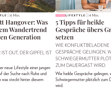
6 Min.
4 Min.
YLE
LIFESTYLE
att Hangover: Was
5 Tipps für heikle
dem Wandertrend
Gespräche übers G
gen Generation
setzen
WIE KONFLIKTBELADENE
GESPRÄCHE GELINGEN, 
IST OUT, DER GIPFEL IST
SCHWIEGERMUTTER PLÖT
ZUM DAUERGAST WIRD.
er neue Lifestyle einer jungen
uf der Suche nach Ruhe und
Wie heikle Gespräche gelingen, 
 was steckt hinter diesem
Schwiegermutter plötzlich zum 
wird.