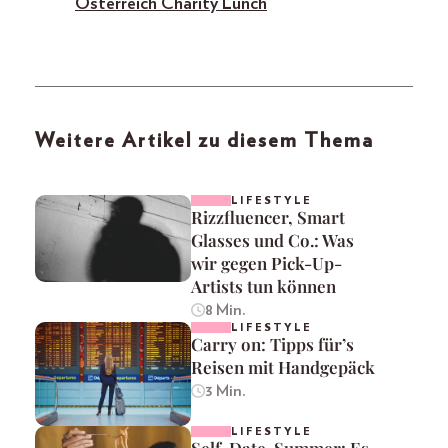
Österreich Charity Lunch
Weitere Artikel zu diesem Thema
LIFESTYLE
Rizzfluencer, Smart
Glasses und Co.: Was
wir gegen Pick-Up-
Artists tun können
8 Min.
LIFESTYLE
Carry on: Tipps für’s
Reisen mit Handgepäck
3 Min.
LIFESTYLE
Self-Date-Summer: Es