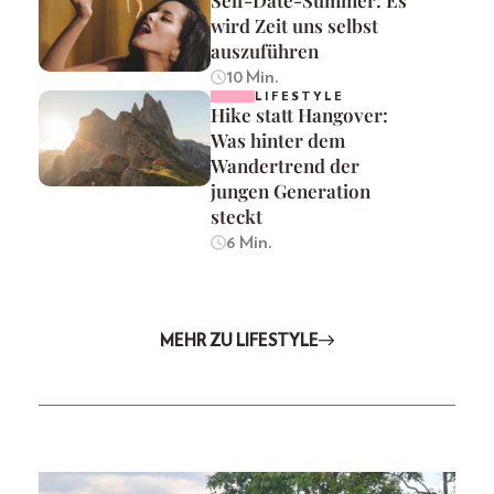
wird Zeit uns selbst
auszuführen
10 Min.
LIFESTYLE
Hike statt Hangover:
Was hinter dem
Wandertrend der
jungen Generation
steckt
6 Min.
MEHR ZU LIFESTYLE