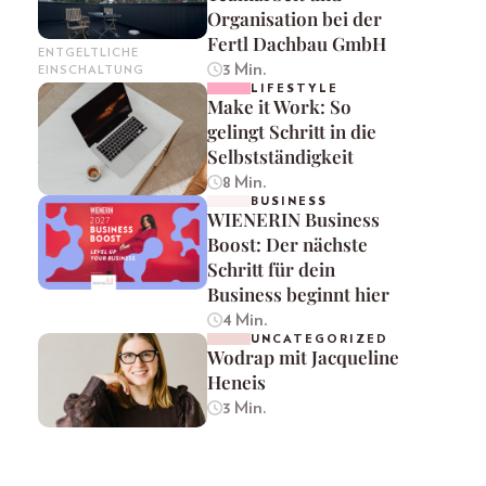
Organisation bei der
Fertl Dachbau GmbH
ENTGELTLICHE
3 Min.
EINSCHALTUNG
LIFESTYLE
Make it Work: So
gelingt Schritt in die
Selbstständigkeit
8 Min.
BUSINESS
WIENERIN Business
Boost: Der nächste
Schritt für dein
Business beginnt hier
4 Min.
UNCATEGORIZED
Wodrap mit Jacqueline
Heneis
3 Min.