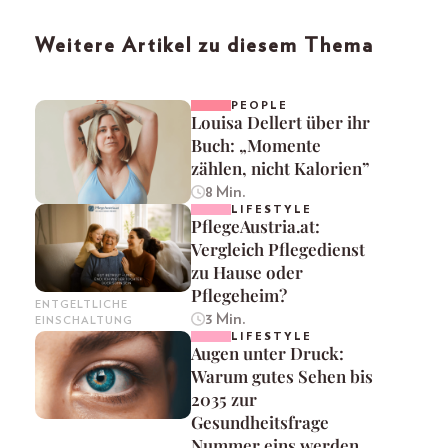
Weitere Artikel zu diesem Thema
PEOPLE
Louisa Dellert über ihr
Buch: „Momente
zählen, nicht Kalorien”
8 Min.
LIFESTYLE
PflegeAustria.at:
Vergleich Pflegedienst
zu Hause oder
Pflegeheim?
ENTGELTLICHE
3 Min.
EINSCHALTUNG
LIFESTYLE
Augen unter Druck:
Warum gutes Sehen bis
2035 zur
Gesundheitsfrage
Nummer eins werden