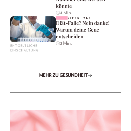
könnte
4 Min.
LIFESTYLE
Diät-Falle? Nein danke!
Warum deine Gene
entscheiden
2 Min.
ENTGELTLICHE
EINSCHALTUNG
MEHR ZU GESUNDHEIT