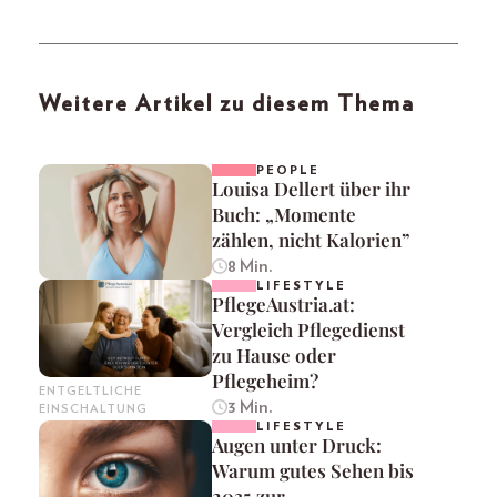
Weitere Artikel zu diesem Thema
PEOPLE
Louisa Dellert über ihr
Buch: „Momente
zählen, nicht Kalorien”
8 Min.
LIFESTYLE
PflegeAustria.at:
Vergleich Pflegedienst
zu Hause oder
Pflegeheim?
ENTGELTLICHE
3 Min.
EINSCHALTUNG
LIFESTYLE
Augen unter Druck:
Warum gutes Sehen bis
2035 zur