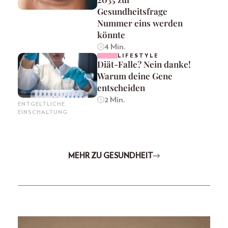
Gesundheitsfrage
Nummer eins werden
könnte
4 Min.
LIFESTYLE
Diät-Falle? Nein danke!
Warum deine Gene
entscheiden
2 Min.
ENTGELTLICHE
EINSCHALTUNG
MEHR ZU GESUNDHEIT