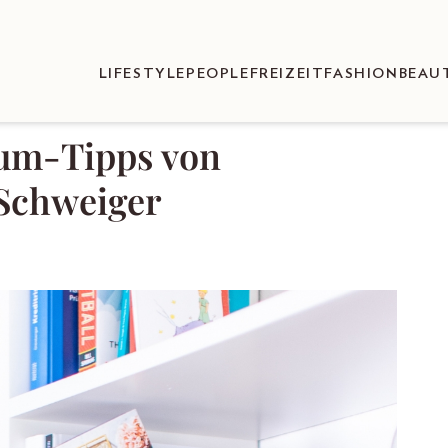
LIFESTYLE
PEOPLE
FREIZEIT
FASHION
BEAU
äum-Tipps von
Schweiger