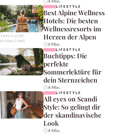
4 Min.
LIFESTYLE
Best Alpine Wellness
Hotels: Die besten
Wellnessresorts im
Herzen der Alpen
TGELTLICHE
INSCHALTUNG
3 Min.
LIFESTYLE
Buchtipps: Die
perfekte
Sommerlektüre für
dein Sternzeichen
4 Min.
LIFESTYLE
All eyes on Scandi
Style: So gelingt dir
der skandinavische
Look
4 Min.