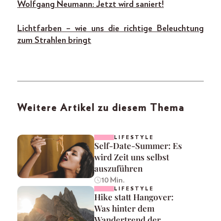
Wolfgang Neumann: Jetzt wird saniert!
Lichtfarben – wie uns die richtige Beleuchtung
zum Strahlen bringt
Weitere Artikel zu diesem Thema
LIFESTYLE
Self-Date-Summer: Es
wird Zeit uns selbst
auszuführen
10 Min.
LIFESTYLE
Hike statt Hangover:
Was hinter dem
Wandertrend der