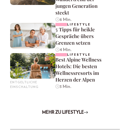
jungen Generation
steckt
6 Min.
LIFESTYLE
5 Tipps für heikle
Gespräche übers
Grenzen setzen
4 Min.
LIFESTYLE
Best Alpine Wellness
Hotels: Die besten
Wellnessresorts im
Herzen der Alpen
ENTGELTLICHE
3 Min.
EINSCHALTUNG
MEHR ZU LIFESTYLE