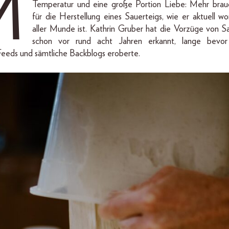
M
Temperatur und eine große Portion Liebe: Mehr brauc
für die Herstellung eines Sauerteigs, wie er aktuell wor
aller Munde ist. Kathrin Gruber hat die Vorzüge von S
schon vor rund acht Jahren erkannt, lange bevor
eeds und sämtliche Backblogs eroberte.