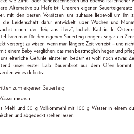
cke wie Zimt- oder Schokoschnecken und ebenso italienischer F
re Alternative zu Hefe ist. Unseren eigenen Sauerteigansatz f
ser, mit den besten Vorsätzen, uns zuhause liebevoll um ihn 
die Leidenschaft dafür entwickelt, über Wochen und Monat
 wächst einem der Teig ans Herz“, lächelt Kathrin. In Österr
tel kann man für den eigenen Sauerteig übrigens sogar ein Zi
ekt versorgt zu wissen, wenn man längere Zeit verreist – und nicht
mit einem Baby verglichen, das man bestmöglich hegen und pfl
i uns elterliche Gefühle einstellen, bedarf es wohl noch etwas Ze
uftend unser erster Laib Bauernbrot aus dem Ofen kommt, 
erden wir es definitiv.
hritten zum eigenen Sauerteig
 Wasser mischen
s Mehl und 50 g Vollkornmehl mit 100 g Wasser in einem dur
schen und abgedeckt stehen lassen.