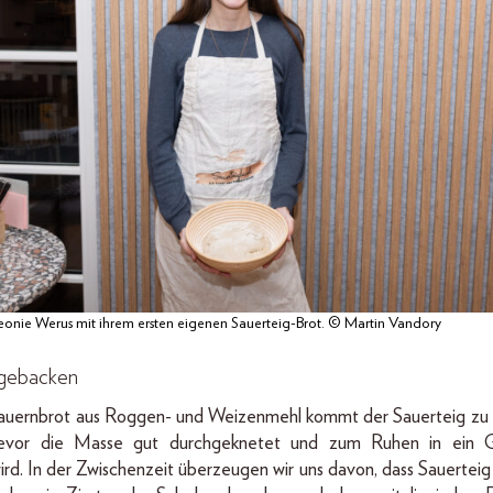
eonie Werus mit ihrem ersten eigenen Sauerteig-Brot. © Martin Vandory
 gebacken
Bauernbrot aus Roggen- und Weizenmehl kommt der Sauerteig zu 
bevor die Masse gut durchgeknetet und zum Ruhen in ein G
ird. In der Zwischenzeit überzeugen wir uns davon, dass Sauerteig 