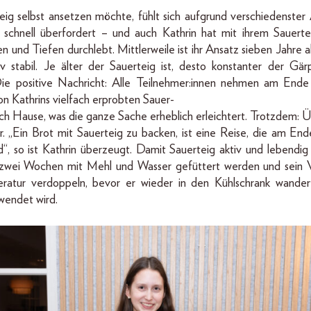
ig selbst ansetzen möchte, fühlt sich aufgrund verschiedenster
 schnell überfordert – und auch Kathrin hat mit ihrem Sauert
n und Tiefen durchlebt. Mittlerweile ist ihr Ansatz sieben Jahre a
iv stabil. Je älter der Sauerteig ist, desto konstanter der Gär
Die positive Nachricht: Alle Teilnehmer:innen nehmen am Ende
von Kathrins vielfach erprobten Sauer-
ach Hause, was die ganze Sache erheblich erleichtert. Trotzdem:
. „Ein Brot mit Sauerteig zu backen, ist eine Reise, die am En
d“, so ist Kathrin überzeugt. Damit Sauerteig aktiv und lebendig is
is zwei Wochen mit Mehl und Wasser gefüttert werden und sein 
atur verdoppeln, bevor er wieder in den Kühlschrank wande
wendet wird.