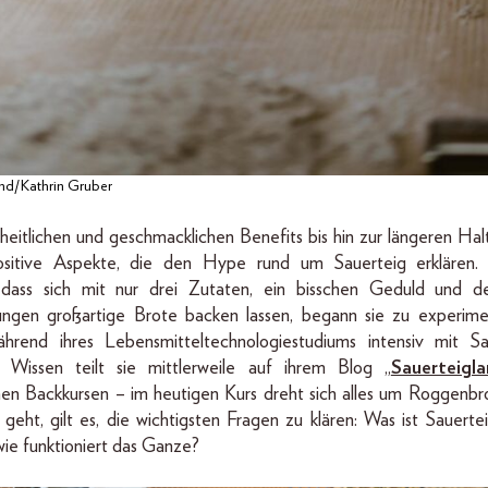
nd/Kathrin Gruber
eitlichen und geschmacklichen Benefits bis hin zur längeren Halt
ositive Aspekte, die den Hype rund um Sauerteig erklären. 
e, dass sich mit nur drei Zutaten, ein bisschen Geduld und de
ungen großartige Brote backen lassen, begann sie zu experime
ährend ihres Lebensmitteltechnologiestudiums intensiv mit Sau
 Wissen teilt sie mittlerweile auf ihrem Blog „
Sauerteigl
en Backkursen – im heutigen Kurs dreht sich alles um Roggenbr
geht, gilt es, die wichtigsten Fragen zu klären: Was ist Sauertei
ie funktioniert das Ganze?