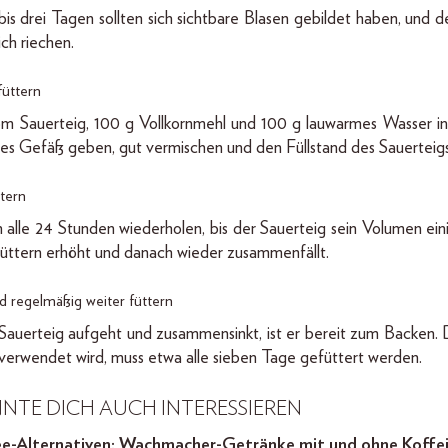
is drei Tagen sollten sich sichtbare Blasen gebildet haben, und d
ich riechen.
füttern
m Sauerteig, 100 g Vollkornmehl und 100 g lauwarmes Wasser in 
ges Gefäß geben, gut vermischen und den Füllstand des Sauerteigs
ttern
 alle 24 Stunden wiederholen, bis der Sauerteig sein Volumen ei
ttern erhöht und danach wieder zusammenfällt.
d regelmäßig weiter füttern
Sauerteig aufgeht und zusammensinkt, ist er bereit zum Backen. D
 verwendet wird, muss etwa alle sieben Tage gefüttert werden.
NTE DICH AUCH INTERESSIEREN
e-Alternativen: Wachmacher-Getränke mit und ohne Koffe