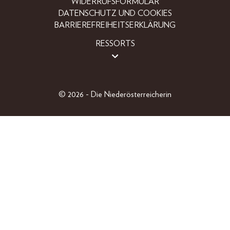
WIDERRUFSFORMULAR
DATENSCHUTZ UND COOKIES
BARRIEREFREIHEITSERKLÄRUNG
RESSORTS
LIFESTYLE
PEOPLE
FREIZEIT
© 2026 - Die Niederösterreicherin
BEAUTY
FASHION
EINZELAUSGABEN
GEWINNSPIELE
SHOP
ABO