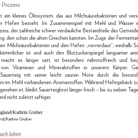
r Prozess
st ein kleines Ökosystem, das aus Milchsäurebakterien und ver
er Hefen besteht. Im Zusammenspiel mit Mehl und Wasser e
ess, der zahlreiche schwer verdauliche Bestandteile des Getreide
ng, den schon die alten Griechen kannten. Im Zuge der Fermentat
en Milchsäurebakterien und den Hefen „vorverdaut“, weshalb Sa
kömmlicher ist und auch den Blutzuckerspiegel langsamer anst
acht es länger satt, ist besonders nährstoffreich und beg
von Vitaminen und Mineralstoffen in unserem Körper. Ges
Sauerteig mit seiner leicht sauren Note durch die besonde
en im Mehl vorhandenen Aromastoffen. Während Hefegebäck zu
esehen ist, bleibt Sauerteigbrot länger frisch – bis zu sieben Tage 
und nicht zuletzt saftiger.
nd/Kathrin Gruber
sich lohnt