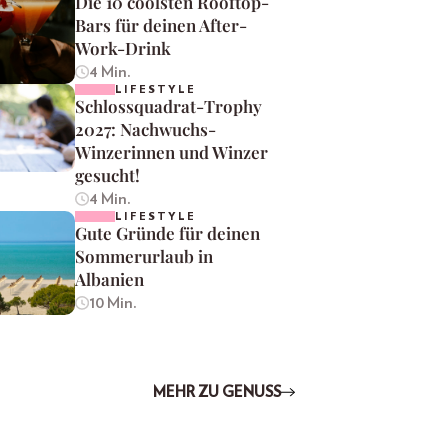
Die 10 coolsten Rooftop-
Bars für deinen After-
Work-Drink
4 Min.
LIFESTYLE
Schlossquadrat-Trophy
2027: Nachwuchs-
Winzerinnen und Winzer
gesucht!
4 Min.
LIFESTYLE
Gute Gründe für deinen
Sommerurlaub in
Albanien
10 Min.
MEHR ZU GENUSS