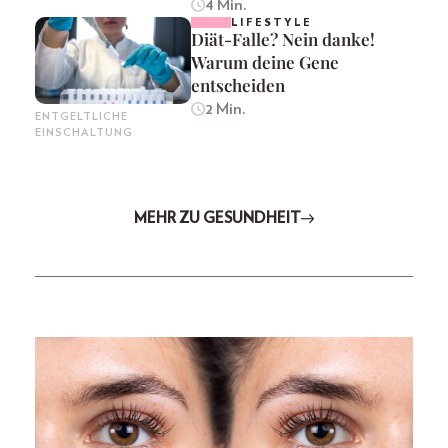
4 Min.
LIFESTYLE
Diät-Falle? Nein danke!
Warum deine Gene
entscheiden
2 Min.
ENTGELTLICHE
EINSCHALTUNG
MEHR ZU GESUNDHEIT