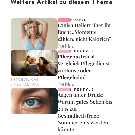
Weitere Artikel zu diesem Thema
PEOPLE
Louisa Dellert über ihr
Buch: „Momente
zählen, nicht Kalorien”
8 Min.
LIFESTYLE
PflegeAustria.at:
Vergleich Pflegedienst
zu Hause oder
Pflegeheim?
ENTGELTLICHE
3 Min.
EINSCHALTUNG
LIFESTYLE
Augen unter Druck:
Warum gutes Sehen bis
2035 zur
Gesundheitsfrage
Nummer eins werden
könnte