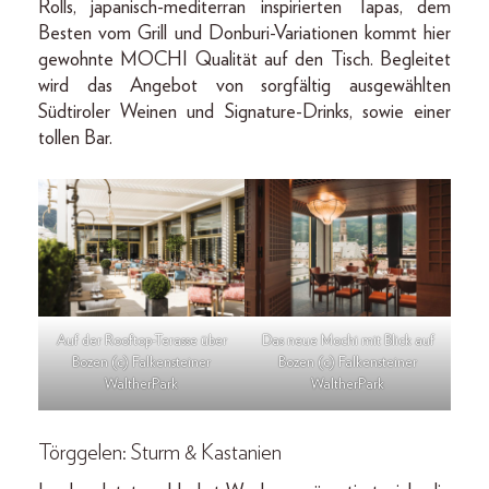
Rolls, japanisch-mediterran inspirierten Tapas, dem
Besten vom Grill und Donburi-Variationen kommt hier
gewohnte MOCHI Qualität auf den Tisch. Begleitet
wird das Angebot von sorgfältig ausgewählten
Südtiroler Weinen und Signature-Drinks, sowie einer
tollen Bar.
Auf der Rooftop-Terasse über
Das neue Mochi mit Blick auf
Bozen (c) Falkensteiner
Bozen (c) Falkensteiner
WaltherPark
WaltherPark
Törggelen: Sturm & Kastanien