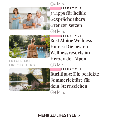
6 Min.
LIFESTYLE
5 Tipps für heikle
Gespräche übers
Grenzen setzen
4 Min.
LIFESTYLE
Best Alpine Wellness
Hotels: Die besten
Wellnessresorts im
Herzen der Alpen
ENTGELTLICHE
3 Min.
EINSCHALTUNG
LIFESTYLE
Buchtipps: Die perfekte
Sommerlektüre für
dein Sternzeichen
4 Min.
MEHR ZU LIFESTYLE