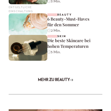
3 Min.
ENTGELTLICHE
EINSCHALTUNG
BEAUTY
6 Beauty-Must-Haves
für den Sommer
2 Min.
SKIN
Die beste Skincare bei
hohen Temperaturen
5 Min.
MEHR ZU BEAUTY