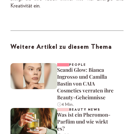
Kreativität ein.
Weitere Artikel zu diesem Thema
PEOPLE
Scandi Glow: Bianca
Ingrosso und Camilla
Bastin von CAIA
Cosmetics verraten ihre
Beauty-Geheimnisse
4 Min.
BEAUTY NEWS
Was ist ein Pheromon-
Parfüm und wie wirkt
es?