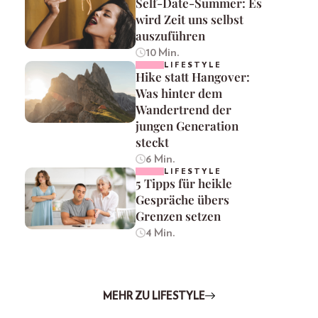
Self-Date-Summer: Es
wird Zeit uns selbst
auszuführen
10 Min.
LIFESTYLE
Hike statt Hangover:
Was hinter dem
Wandertrend der
jungen Generation
steckt
6 Min.
LIFESTYLE
5 Tipps für heikle
Gespräche übers
Grenzen setzen
4 Min.
MEHR ZU LIFESTYLE