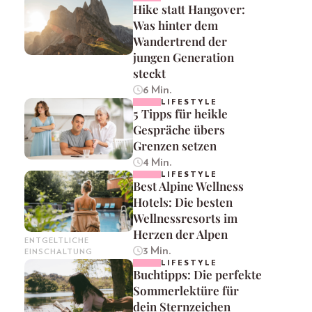
Hike statt Hangover:
Was hinter dem
Wandertrend der
jungen Generation
steckt
6 Min.
LIFESTYLE
5 Tipps für heikle
Gespräche übers
Grenzen setzen
4 Min.
LIFESTYLE
Best Alpine Wellness
Hotels: Die besten
Wellnessresorts im
Herzen der Alpen
ENTGELTLICHE
3 Min.
EINSCHALTUNG
LIFESTYLE
Buchtipps: Die perfekte
Sommerlektüre für
dein Sternzeichen