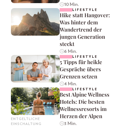
10 Min.
LIFESTYLE
Hike statt Hangover:
Was hinter dem
Wandertrend der
jungen Generation
steckt
6 Min.
LIFESTYLE
5 Tipps für heikle
Gespräche übers
Grenzen setzen
4 Min.
LIFESTYLE
Best Alpine Wellness
Hotels: Die besten
Wellnessresorts im
Herzen der Alpen
ENTGELTLICHE
3 Min.
EINSCHALTUNG