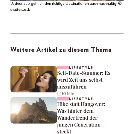
Badeurlaub geht an den richtige Destinationen auch nachhaltig! ©
shutterstock
Weitere Artikel zu diesem Thema
LIFESTYLE
Self-Date-Summer: Es
wird Zeit uns selbst
auszuführen
10 Min.
LIFESTYLE
Hike statt Hangover:
Was hinter dem
Wandertrend der
jungen Generation
steckt