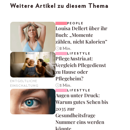
Weitere Artikel zu diesem Thema
PEOPLE
Louisa Dellert über ihr
Buch: „Momente
zählen, nicht Kalorien”
8 Min.
LIFESTYLE
PflegeAustria.at:
Vergleich Pflegedienst
zu Hause oder
Pflegeheim?
ENTGELTLICHE
3 Min.
EINSCHALTUNG
LIFESTYLE
Augen unter Druck:
Warum gutes Sehen bis
2035 zur
Gesundheitsfrage
Nummer eins werden
könnte