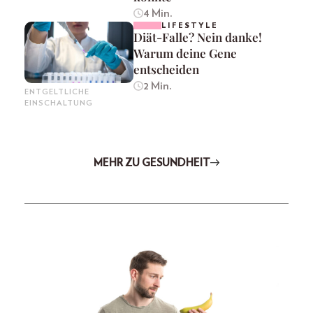
4 Min.
LIFESTYLE
Diät-Falle? Nein danke!
Warum deine Gene
entscheiden
2 Min.
ENTGELTLICHE
EINSCHALTUNG
MEHR ZU GESUNDHEIT