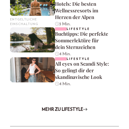
Hotels: Die besten
Wellnessresorts im
Herzen der Alpen
ENTGELTLICHE
3 Min.
EINSCHALTUNG
LIFESTYLE
Buchtipps: Die perfekte
Sommerlektüre für
dein Sternzeichen
4 Min.
LIFESTYLE
All eyes on Scandi Style:
So gelingt dir der
skandinavische Look
4 Min.
MEHR ZU LIFESTYLE