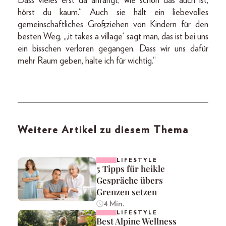
Dass vieles erst da anfängt, wie schön das auch ist,
hörst du kaum.“ Auch sie hält ein liebevolles
gemeinschaftliches Großziehen von Kindern für den
besten Weg, „,it takes a village‘ sagt man, das ist bei uns
ein bisschen verloren gegangen. Dass wir uns dafür
mehr Raum geben, halte ich für wichtig.“
Weitere Artikel zu diesem Thema
LIFESTYLE
5 Tipps für heikle
Gespräche übers
Grenzen setzen
4 Min.
LIFESTYLE
Best Alpine Wellness