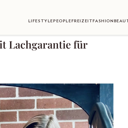
LIFESTYLE
PEOPLE
FREIZEIT
FASHION
BEAU
t Lachgarantie für