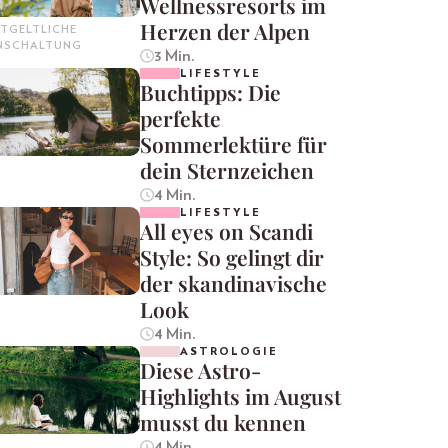
Wellnessresorts im
Herzen der Alpen
TGELTLICHE
INSCHALTUNG
3 Min.
LIFESTYLE
Buchtipps: Die
perfekte
Sommerlektüre für
dein Sternzeichen
4 Min.
LIFESTYLE
All eyes on Scandi
Style: So gelingt dir
der skandinavische
Look
4 Min.
ASTROLOGIE
Diese Astro-
Highlights im August
musst du kennen
4 Min.