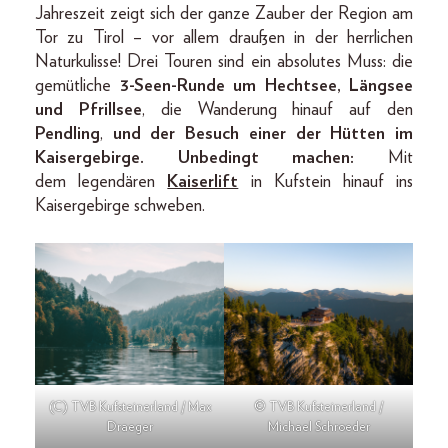
Jahreszeit zeigt sich der ganze Zauber der Region am
Tor zu Tirol – vor allem draußen in der herrlichen
Naturkulisse! Drei Touren sind ein absolutes Muss: die
gemütliche
3-Seen-Runde um Hechtsee, Längsee
und Pfrillsee
, die Wanderung hinauf auf den
Pendling
,
und der Besuch einer der Hütten im
Kaisergebirge. Unbedingt machen:
Mit
dem legendären
Kaiserlift
in Kufstein hinauf ins
Kaisergebirge schweben.
(C) TVB Kufsteinerland / Max
© TVB Kufsteinerland /
Draeger
Michael Schroeder