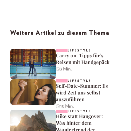
Weitere Artikel zu diesem Thema
LIFESTYLE
Carry on: Tipps für’s
Reisen mit Handgepäck
3 Min.
LIFESTYLE
Self-Date-Summer: Es
wird Zeit uns selbst
auszuführen
10 Min.
LIFESTYLE
Hike statt Hangover:
Was hinter dem
Wandertrend der