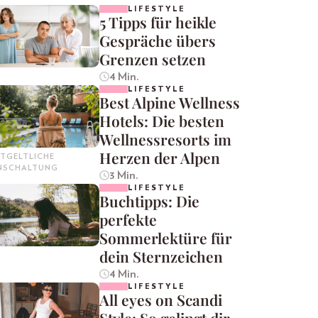
LIFESTYLE
5 Tipps für heikle
Gespräche übers
Grenzen setzen
4 Min.
LIFESTYLE
Best Alpine Wellness
Hotels: Die besten
Wellnessresorts im
Herzen der Alpen
TGELTLICHE
INSCHALTUNG
3 Min.
LIFESTYLE
Buchtipps: Die
perfekte
Sommerlektüre für
dein Sternzeichen
4 Min.
LIFESTYLE
All eyes on Scandi