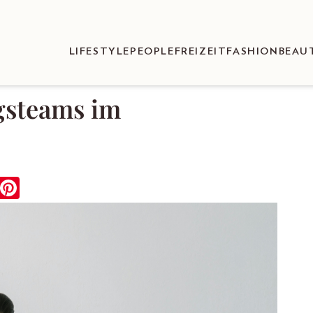
LIFESTYLE
PEOPLE
FREIZEIT
FASHION
BEAU
lgsteams im