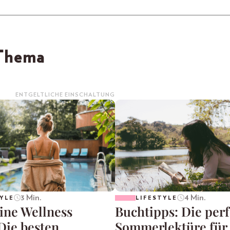
 Thema
ENTGELTLICHE EINSCHALTUNG
3 Min.
4 Min.
YLE
LIFESTYLE
ine Wellness
Buchtipps: Die per
Die besten
Sommerlektüre für