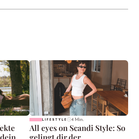
4 Min.
LIFESTYLE
fekte
All eyes on Scandi Style: So
 dein
gelingt dir der