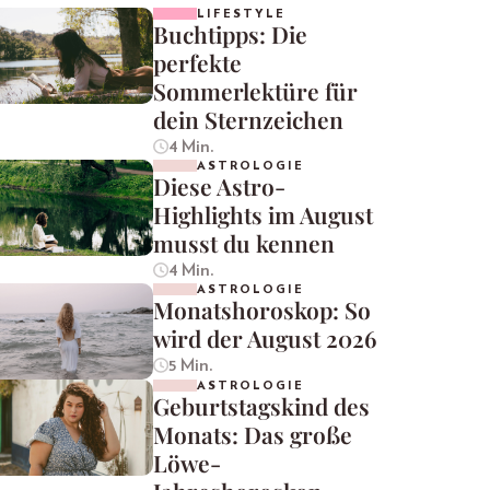
LIFESTYLE
Buchtipps: Die
perfekte
Sommerlektüre für
dein Sternzeichen
4 Min.
ASTROLOGIE
Diese Astro-
Highlights im August
musst du kennen
4 Min.
ASTROLOGIE
Monatshoroskop: So
wird der August 2026
5 Min.
ASTROLOGIE
Geburtstagskind des
Monats: Das große
Löwe-