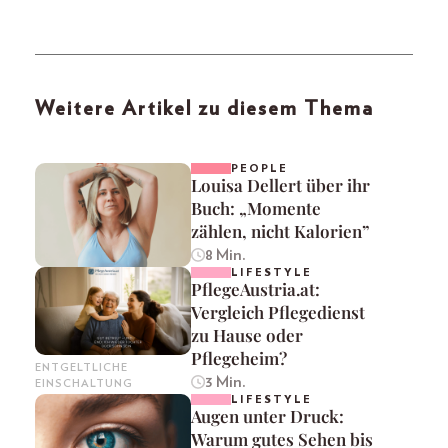
Weitere Artikel zu diesem Thema
PEOPLE
Louisa Dellert über ihr
Buch: „Momente
zählen, nicht Kalorien”
8 Min.
LIFESTYLE
PflegeAustria.at:
Vergleich Pflegedienst
zu Hause oder
Pflegeheim?
ENTGELTLICHE
3 Min.
EINSCHALTUNG
LIFESTYLE
Augen unter Druck:
Warum gutes Sehen bis