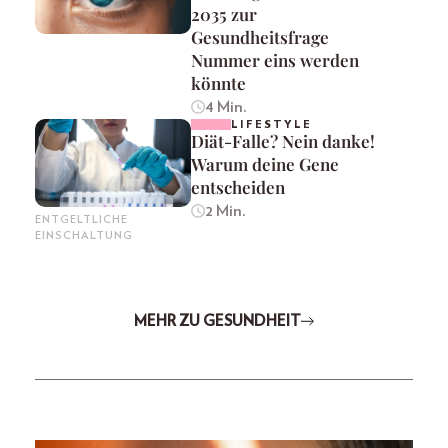
2035 zur
Gesundheitsfrage
Nummer eins werden
könnte
4 Min.
LIFESTYLE
Diät-Falle? Nein danke!
Warum deine Gene
entscheiden
2 Min.
ENTGELTLICHE
EINSCHALTUNG
MEHR ZU GESUNDHEIT