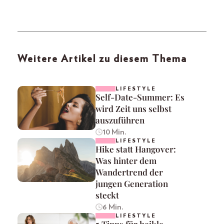
Weitere Artikel zu diesem Thema
LIFESTYLE
Self-Date-Summer: Es
wird Zeit uns selbst
auszuführen
10 Min.
LIFESTYLE
Hike statt Hangover:
Was hinter dem
Wandertrend der
jungen Generation
steckt
6 Min.
LIFESTYLE
5 Tipps für heikle