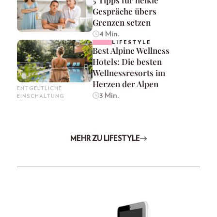
Gespräche übers
Grenzen setzen
4 Min.
LIFESTYLE
Best Alpine Wellness
Hotels: Die besten
Wellnessresorts im
Herzen der Alpen
ENTGELTLICHE
3 Min.
EINSCHALTUNG
MEHR ZU LIFESTYLE