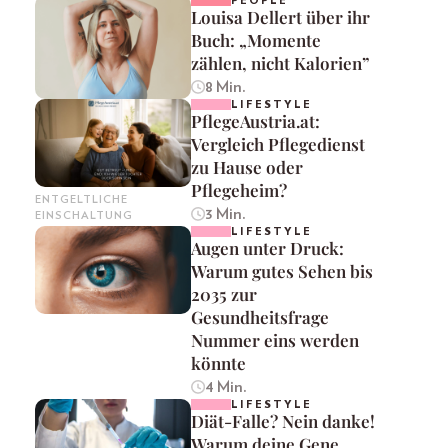
PEOPLE
Louisa Dellert über ihr
Buch: „Momente
zählen, nicht Kalorien”
8 Min.
LIFESTYLE
PflegeAustria.at:
Vergleich Pflegedienst
zu Hause oder
Pflegeheim?
ENTGELTLICHE
3 Min.
EINSCHALTUNG
LIFESTYLE
Augen unter Druck:
Warum gutes Sehen bis
2035 zur
Gesundheitsfrage
Nummer eins werden
könnte
4 Min.
LIFESTYLE
Diät-Falle? Nein danke!
Warum deine Gene