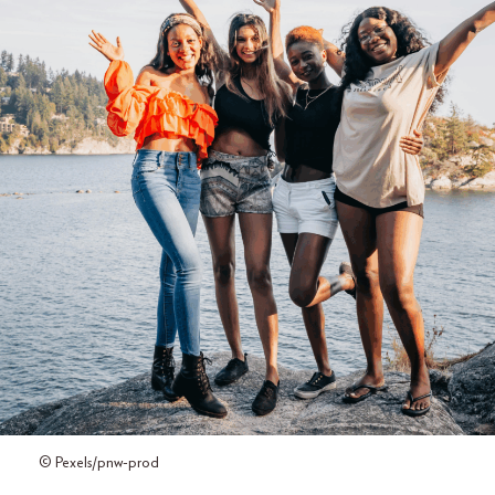
© Pexels/pnw-prod