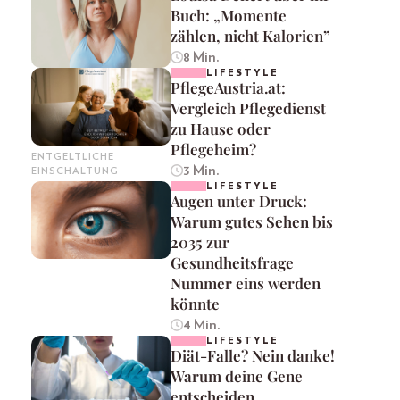
Buch: „Momente
zählen, nicht Kalorien”
8 Min.
LIFESTYLE
PflegeAustria.at:
Vergleich Pflegedienst
zu Hause oder
Pflegeheim?
ENTGELTLICHE
3 Min.
EINSCHALTUNG
LIFESTYLE
Augen unter Druck:
Warum gutes Sehen bis
2035 zur
Gesundheitsfrage
Nummer eins werden
könnte
4 Min.
LIFESTYLE
Diät-Falle? Nein danke!
Warum deine Gene
entscheiden