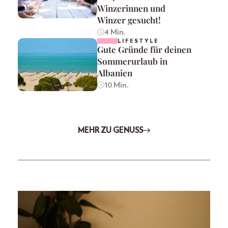
Winzerinnen und
Winzer gesucht!
4 Min.
LIFESTYLE
Gute Gründe für deinen
Sommerurlaub in
Albanien
10 Min.
MEHR ZU GENUSS