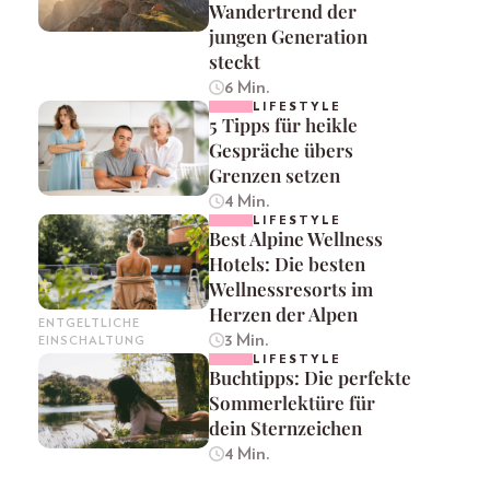
Wandertrend der
jungen Generation
steckt
6 Min.
LIFESTYLE
5 Tipps für heikle
Gespräche übers
Grenzen setzen
4 Min.
LIFESTYLE
Best Alpine Wellness
Hotels: Die besten
Wellnessresorts im
Herzen der Alpen
ENTGELTLICHE
3 Min.
EINSCHALTUNG
LIFESTYLE
Buchtipps: Die perfekte
Sommerlektüre für
dein Sternzeichen
4 Min.