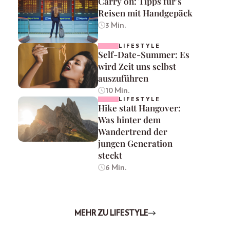
Carry on: Tipps für’s
Reisen mit Handgepäck
3 Min.
LIFESTYLE
Self-Date-Summer: Es
wird Zeit uns selbst
auszuführen
10 Min.
LIFESTYLE
Hike statt Hangover:
Was hinter dem
Wandertrend der
jungen Generation
steckt
6 Min.
MEHR ZU LIFESTYLE