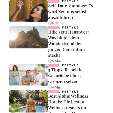
LIFESTYLE
Self-Date-Summer: Es
wird Zeit uns selbst
auszuführen
10 Min.
LIFESTYLE
Hike statt Hangover:
Was hinter dem
Wandertrend der
jungen Generation
steckt
6 Min.
LIFESTYLE
5 Tipps für heikle
Gespräche übers
Grenzen setzen
4 Min.
LIFESTYLE
Best Alpine Wellness
Hotels: Die besten
Wellnessresorts im