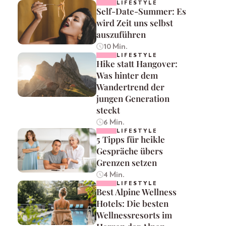
LIFESTYLE
Self-Date-Summer: Es
wird Zeit uns selbst
auszuführen
10 Min.
LIFESTYLE
Hike statt Hangover:
Was hinter dem
Wandertrend der
jungen Generation
steckt
6 Min.
LIFESTYLE
5 Tipps für heikle
Gespräche übers
Grenzen setzen
4 Min.
LIFESTYLE
Best Alpine Wellness
Hotels: Die besten
Wellnessresorts im