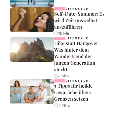
LIFESTYLE
Self-Date-Summer: Es
wird Zeit uns selbst
auszuführen
10 Min.
LIFESTYLE
Hike statt Hangover:
Was hinter dem
Wandertrend der
jungen Generation
steckt
6 Min.
LIFESTYLE
5 Tipps für heikle
Gespräche übers
Grenzen setzen
4 Min.