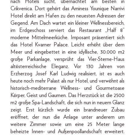
nach Hotels sucht, übernachtet am besten in
Crikvenica. Dort gehört das Aminess Younique Narrivi
Hotel direkt am Hafen zu den neuesten Adressen der
Gegend. Am Dach wartet ein kleiner Wellnessbereich,
im Erdgeschoss serviert das Restaurant „Half 8”
moderne Mittelmeerküche. Imposant präsentiert sich
das Hotel Kvarner Palace. Leicht erhöht über dem
Meer und eingebettet in eine idyllische, 30.000 m2
große Parkanlage, versprüht das Vier-Sterne-Haus
altösterreichische Eleganz. Vor 130 Jahren von
Erzherzog Josef Karl Ludwig realisiert, ist es auch
heute noch mehr Palast als nur Hotel, und verwöhnt als
historisch-mediterrane Wellness- und Gourmetoase
Körper, Geist und Gaumen. Das Herzstück ist die 2500
m2 große Spa-Landschaft, die sich nun in neuem Glanz
zeigt. Erst kürzlich wurde ein brandneuer Zubau
eröffnet, der nun die Anlage unter anderem um
weitere Zimmer sowie um eine 25 Meter lange
beheizte Innen- und Außenpoollandschaft erweitert.