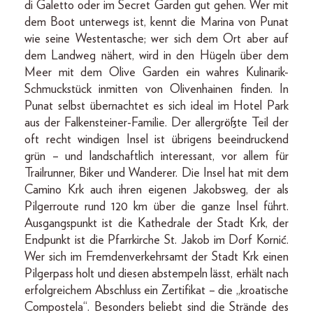
di Galetto oder im Secret Garden gut gehen. Wer mit
dem Boot unterwegs ist, kennt die Marina von Punat
wie seine Westentasche; wer sich dem Ort aber auf
dem Landweg nähert, wird in den Hügeln über dem
Meer mit dem Olive Garden ein wahres Kulinarik-
Schmuckstück inmitten von Olivenhainen finden. In
Punat selbst übernachtet es sich ideal im Hotel Park
aus der Falkensteiner-Familie. Der allergrößte Teil der
oft recht windigen Insel ist übrigens beeindruckend
grün – und landschaftlich interessant, vor allem für
Trailrunner, Biker und Wanderer. Die Insel hat mit dem
Camino Krk auch ihren eigenen Jakobsweg, der als
Pilgerroute rund 120 km über die ganze Insel führt.
Ausgangspunkt ist die Kathedrale der Stadt Krk, der
Endpunkt ist die Pfarrkirche St. Jakob im Dorf Kornić.
Wer sich im Fremdenverkehrsamt der Stadt Krk einen
Pilgerpass holt und diesen abstempeln lässt, erhält nach
erfolgreichem Abschluss ein Zertifikat – die „kroatische
Compostela“. Besonders beliebt sind die Strände des