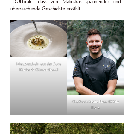
“DUBoak”
dass von Malinskas spannender und
überraschende Geschichte erzählt.
Miesmuscheln aus der Rova
Küche © Günter Standl
Chefkoch Marin Plese © Vila
Rova