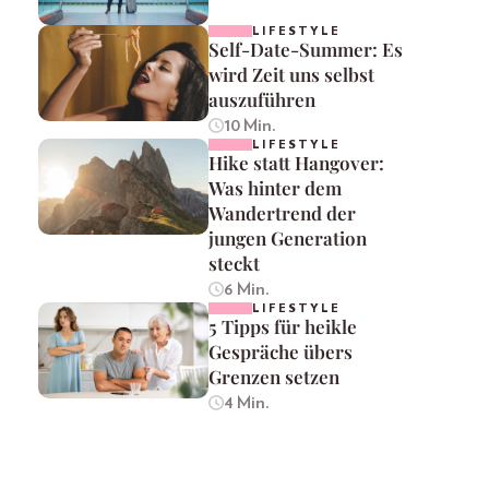
LIFESTYLE
Self-Date-Summer: Es
wird Zeit uns selbst
auszuführen
10 Min.
LIFESTYLE
Hike statt Hangover:
Was hinter dem
Wandertrend der
jungen Generation
steckt
6 Min.
LIFESTYLE
5 Tipps für heikle
Gespräche übers
Grenzen setzen
4 Min.