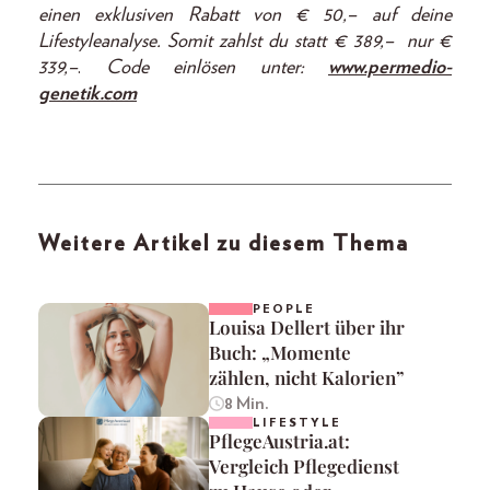
einen exklusiven Rabatt von € 50
,–
auf deine
Lifestyleanalyse.
Somit zahlst du statt € 389,– nur €
339,–
.
Code einlösen unter:
www.permedio-
genetik.com
Weitere Artikel zu diesem Thema
PEOPLE
Louisa Dellert über ihr
Buch: „Momente
zählen, nicht Kalorien”
8 Min.
LIFESTYLE
PflegeAustria.at:
Vergleich Pflegedienst