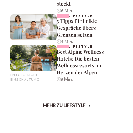
steckt
6 Min.
LIFESTYLE
5 Tipps für heikle
Gespräche übers
Grenzen setzen
4 Min.
LIFESTYLE
Best Alpine Wellness
Hotels: Die besten
Wellnessresorts im
Herzen der Alpen
ENTGELTLICHE
3 Min.
EINSCHALTUNG
MEHR ZU LIFESTYLE