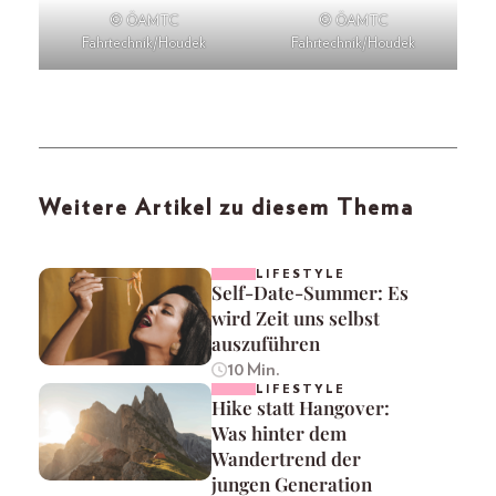
© ÖAMTC
© ÖAMTC
Fahrtechnik/Houdek
Fahrtechnik/Houdek
Weitere Artikel zu diesem Thema
LIFESTYLE
Self-Date-Summer: Es
wird Zeit uns selbst
auszuführen
10 Min.
LIFESTYLE
Hike statt Hangover:
Was hinter dem
Wandertrend der
jungen Generation