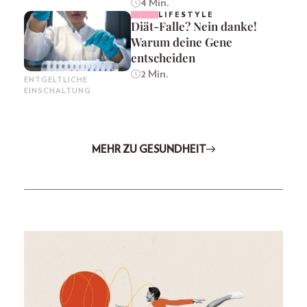
4 Min.
LIFESTYLE
Diät-Falle? Nein danke!
Warum deine Gene
entscheiden
2 Min.
ENTGELTLICHE
EINSCHALTUNG
MEHR ZU GESUNDHEIT