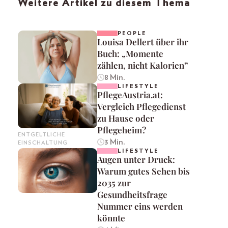
Weitere Artikel zu diesem Thema
PEOPLE
Louisa Dellert über ihr
Buch: „Momente
zählen, nicht Kalorien”
8 Min.
LIFESTYLE
PflegeAustria.at:
Vergleich Pflegedienst
zu Hause oder
Pflegeheim?
ENTGELTLICHE
3 Min.
EINSCHALTUNG
LIFESTYLE
Augen unter Druck:
Warum gutes Sehen bis
2035 zur
Gesundheitsfrage
Nummer eins werden
könnte