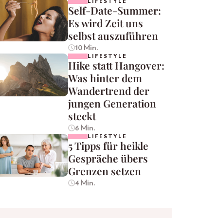
LIFESTYLE
Self-Date-Summer:
Es wird Zeit uns
selbst auszuführen
10 Min.
LIFESTYLE
Hike statt Hangover:
Was hinter dem
Wandertrend der
jungen Generation
steckt
6 Min.
LIFESTYLE
5 Tipps für heikle
Gespräche übers
Grenzen setzen
4 Min.