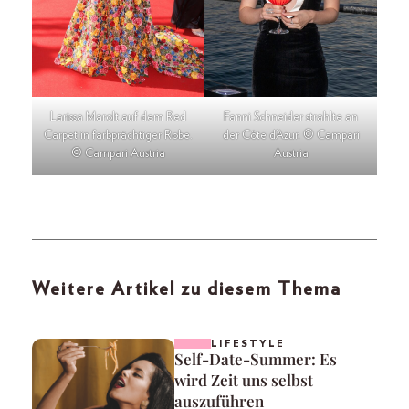
Larissa Marolt auf dem Red
Fanni Schneider strahlte an
Carpet in farbprächtiger Robe.
der Côte d’Azur. © Campari
© Campari Austria
Austria
Weitere Artikel zu diesem Thema
LIFESTYLE
Self-Date-Summer: Es
wird Zeit uns selbst
auszuführen