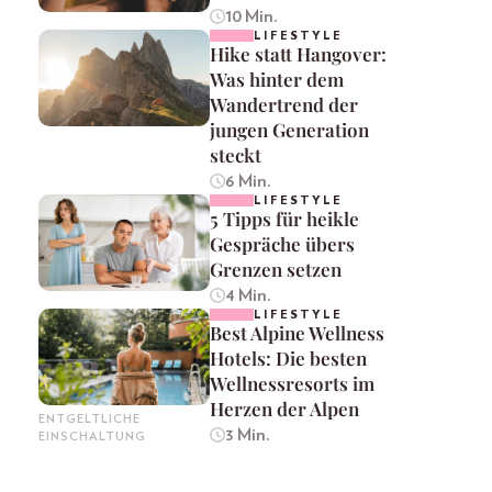
10 Min.
LIFESTYLE
Hike statt Hangover:
Was hinter dem
Wandertrend der
jungen Generation
steckt
6 Min.
LIFESTYLE
5 Tipps für heikle
Gespräche übers
Grenzen setzen
4 Min.
LIFESTYLE
Best Alpine Wellness
Hotels: Die besten
Wellnessresorts im
Herzen der Alpen
ENTGELTLICHE
3 Min.
EINSCHALTUNG