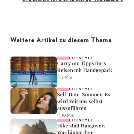
Weitere Artikel zu diesem Thema
LIFESTYLE
Carry on: Tipps für’s
Reisen mit Handgepäck
3 Min.
LIFESTYLE
Self-Date-Summer: Es
wird Zeit uns selbst
auszuführen
10 Min.
LIFESTYLE
Hike statt Hangover:
Was hinter dem